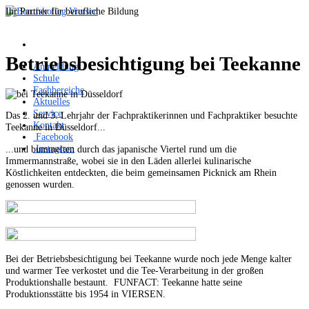
Ihr Partner für berufliche Bildung
Betriebsbesichtigung bei Teekanne
Anmeldung
Schule
Fachbereiche
Aktuelles
Service
Das 2. und 3. Lehrjahr der Fachpraktikerinnen und Fachpraktiker besuchte
Kontakt
Teekanne in Düsseldorf...
Facebook
Instagram
...und bummelten durch das japanische Viertel rund um die
Immermannstraße, wobei sie in den Läden allerlei kulinarische
Köstlichkeiten entdeckten, die beim gemeinsamen Picknick am Rhein
genossen wurden.
Bei der Betriebsbesichtigung bei Teekanne wurde noch jede Menge kalter
und warmer Tee verkostet und die Tee-Verarbeitung in der großen
Produktionshalle bestaunt. FUNFACT: Teekanne hatte seine
Produktionsstätte bis 1954 in VIERSEN.