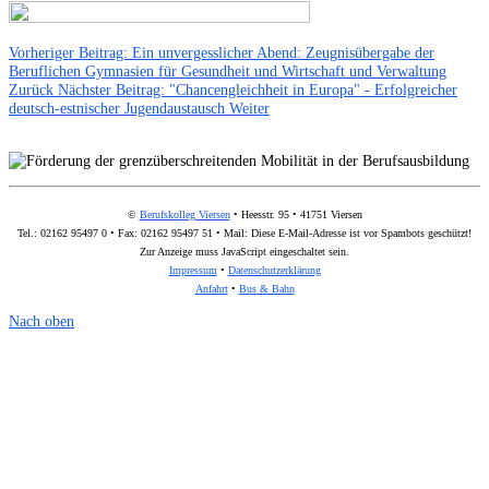
Vorheriger Beitrag: Ein unvergesslicher Abend: Zeugnisübergabe der
Beruflichen Gymnasien für Gesundheit und Wirtschaft und Verwaltung
Zurück
Nächster Beitrag: "Chancengleichheit in Europa" - Erfolgreicher
deutsch-estnischer Jugendaustausch
Weiter
©
Berufskolleg Viersen
• Heesstr. 95 • 41751 Viersen
Tel.: 02162 95497 0 • Fax: 02162 95497 51 • Mail:
Diese E-Mail-Adresse ist vor Spambots geschützt!
Zur Anzeige muss JavaScript eingeschaltet sein.
Impressum
•
Datenschutzerklärung
Anfahrt
•
Bus & Bahn
Nach oben