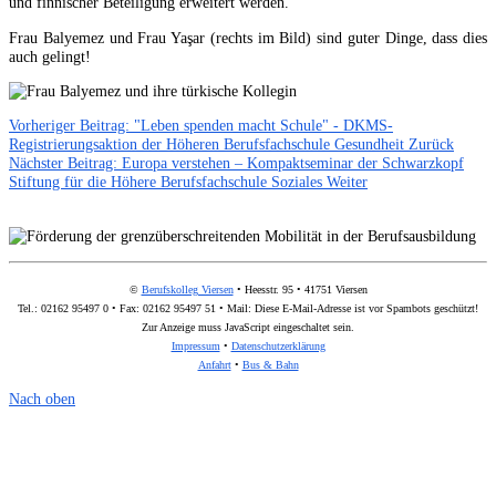
und finnischer Beteiligung erweitert werden.
Frau Balyemez und Frau Yaşar (rechts im Bild) sind guter Dinge, dass dies
auch gelingt!
Vorheriger Beitrag: "Leben spenden macht Schule" - DKMS-
Registrierungsaktion der Höheren Berufsfachschule Gesundheit
Zurück
Nächster Beitrag: Europa verstehen – Kompaktseminar der Schwarzkopf
Stiftung für die Höhere Berufsfachschule Soziales
Weiter
©
Berufskolleg Viersen
• Heesstr. 95 • 41751 Viersen
Tel.: 02162 95497 0 • Fax: 02162 95497 51 • Mail:
Diese E-Mail-Adresse ist vor Spambots geschützt!
Zur Anzeige muss JavaScript eingeschaltet sein.
Impressum
•
Datenschutzerklärung
Anfahrt
•
Bus & Bahn
Nach oben