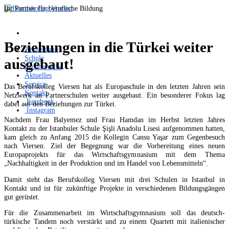
Ihr Partner für berufliche Bildung
Beziehungen in die Türkei weiter
Anmeldung
Schule
ausgebaut!
Fachbereiche
Aktuelles
Service
Das Berufskolleg Viersen hat als Europaschule in den letzten Jahren sein
Kontakt
Netzwerk an Partnerschulen weiter ausgebaut. Ein besonderer Fokus lag
Facebook
dabei auf den Beziehungen zur Türkei.
Instagram
Nachdem Frau Balyemez und Frau Hamdan im Herbst letzten Jahres
Kontakt zu der Istanbuler Schule Şişli Anadolu Lisesi aufgenommen hatten,
kam gleich zu Anfang 2015 die Kollegin Cansu Yaşar zum Gegenbesuch
nach Viersen. Ziel der Begegnung war die Vorbereitung eines neuen
Europaprojekts für das Wirtschaftsgymnasium mit dem Thema
„Nachhaltigkeit in der Produktion und im Handel von Lebensmitteln“.
Damit steht das Berufskolleg Viersen mit drei Schulen in Istanbul in
Kontakt und ist für zukünftige Projekte in verschiedenen Bildungsgängen
gut gerüstet.
Für die Zusammenarbeit im Wirtschaftsgymnasium soll das deutsch-
türkische Tandem noch verstärkt und zu einem Quartett mit italienischer