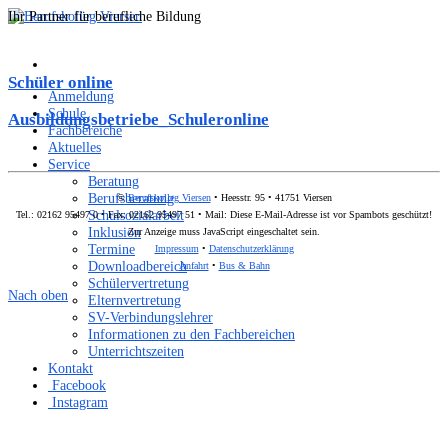
Ihr Partner für berufliche Bildung
Schüler online
Anmeldung
Schule
Ausbildungsbetriebe_Schuleronline
Fachbereiche
Aktuelles
Service
Beratung
Berufsberatung
©
Berufskolleg Viersen
• Heesstr. 95 • 41751 Viersen
Schulsozialarbeit
Tel.: 02162 95497 0 • Fax: 02162 95497 51 • Mail:
Diese E-Mail-Adresse ist vor Spambots geschützt!
Inklusion
Zur Anzeige muss JavaScript eingeschaltet sein.
Termine
Impressum
•
Datenschutzerklärung
Downloadbereich
Anfahrt
•
Bus & Bahn
Schülervertretung
Nach oben
Elternvertretung
SV-Verbindungslehrer
Informationen zu den Fachbereichen
Unterrichtszeiten
Kontakt
Facebook
Instagram