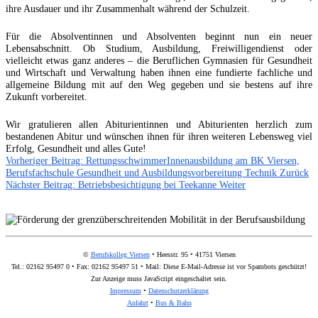
ihre Ausdauer und ihr Zusammenhalt während der Schulzeit.
Für die Absolventinnen und Absolventen beginnt nun ein neuer
Lebensabschnitt. Ob Studium, Ausbildung, Freiwilligendienst oder
vielleicht etwas ganz anderes – die Beruflichen Gymnasien für Gesundheit
und Wirtschaft und Verwaltung haben ihnen eine fundierte fachliche und
allgemeine Bildung mit auf den Weg gegeben und sie bestens auf ihre
Zukunft vorbereitet.
Wir gratulieren allen Abiturientinnen und Abiturienten herzlich zum
bestandenen Abitur und wünschen ihnen für ihren weiteren Lebensweg viel
Erfolg, Gesundheit und alles Gute!
Vorheriger Beitrag: RettungsschwimmerInnenausbildung am BK Viersen,
Berufsfachschule Gesundheit und Ausbildungsvorbereitung Technik
Zurück
Nächster Beitrag: Betriebsbesichtigung bei Teekanne
Weiter
©
Berufskolleg Viersen
• Heesstr. 95 • 41751 Viersen
Tel.: 02162 95497 0 • Fax: 02162 95497 51 • Mail:
Diese E-Mail-Adresse ist vor Spambots geschützt!
Zur Anzeige muss JavaScript eingeschaltet sein.
Impressum
•
Datenschutzerklärung
Anfahrt
•
Bus & Bahn