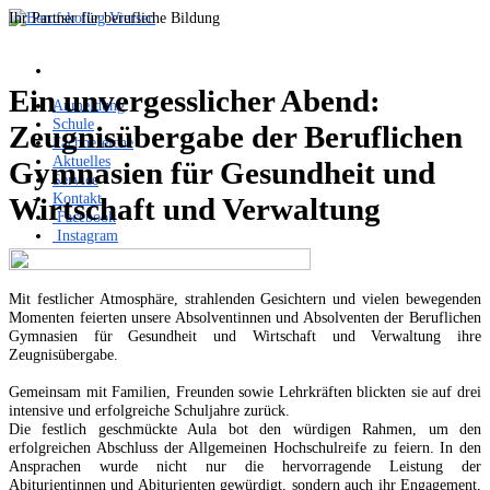
Ihr Partner für berufliche Bildung
Ein unvergesslicher Abend:
Anmeldung
Schule
Zeugnisübergabe der Beruflichen
Fachbereiche
Aktuelles
Gymnasien für Gesundheit und
Service
Kontakt
Wirtschaft und Verwaltung
Facebook
Instagram
Mit festlicher Atmosphäre, strahlenden Gesichtern und vielen bewegenden
Momenten feierten unsere Absolventinnen und Absolventen der Beruflichen
Gymnasien für Gesundheit und Wirtschaft und Verwaltung ihre
Zeugnisübergabe.
Gemeinsam mit Familien, Freunden sowie Lehrkräften blickten sie auf drei
intensive und erfolgreiche Schuljahre zurück.
Die festlich geschmückte Aula bot den würdigen Rahmen, um den
erfolgreichen Abschluss der Allgemeinen Hochschulreife zu feiern. In den
Ansprachen wurde nicht nur die hervorragende Leistung der
Abiturientinnen und Abiturienten gewürdigt, sondern auch ihr Engagement,